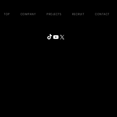
TOP
COMPANY
PROJECTS
RECRUIT
CONTACT
Privacy policy
Copyright © KaKa Creation Inc. All Rights Reserved.